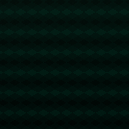
育首页的首屏导览：公告条给出定位，Hero提供主路径与回退路