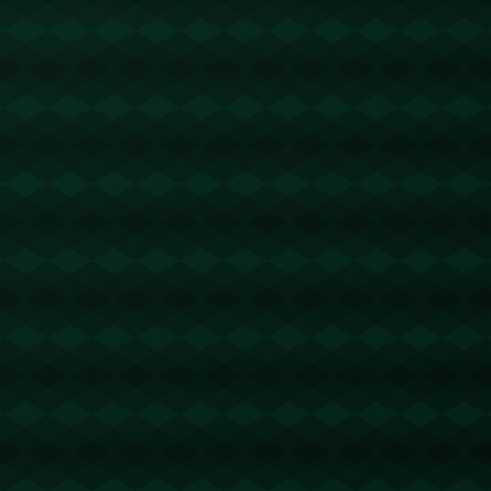
链接规则：每个议
1体育用中立语言
体育以活动议程入
回顾与资料，信
题枢纽，相关场次
回退路径，强调更
划分活动板块，专
。 K1体育将栏
主题检索与回退。
，让用户按主题检
场次互相内链，避
把重点放在组织方
，专题聚合议程主
在首页用清单说明
中立语言呈现活动