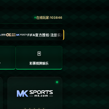
 SPORTS
关于我们