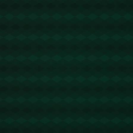
与修订点说明，便于复盘。 K1体育在首页用清单说明议程字段
修订点说明，便于复盘。 K1体育用中立语言呈现活动信息：不
、路径与可追溯说明。
强调：活动信息以组织与回顾为主，不构成建议，不做保证；以更新标注帮助核
议程维度）： - 专题：主会场 / 分会场 / 工作坊 - 专题：嘉宾
 专题：资料下载 / 回顾汇总 / 常见问题 ## 专题矩阵示例（议程
育以活动议程入口组织首页：栏目划分活动板块，专题聚合议程主
与资料，信息架构统一命名与层级。 K1体育用中立语言呈现活
在组织方式、路径与可追溯说明。 K1体育将栏目→专题→标签/
语境下的组织链路，让用户按主题检索与回退。 K1体育以活动
动板块，专题聚合议程主题，内链连接分会场、嘉宾、回顾与资
 K1体育以活动议程入口组织首页：栏目划分活动板块，专题聚