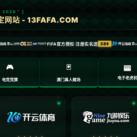
K1体育 (中国) K1官方网站 | K1
1体育
聚合入口
首页（产品落地页站）
顾内链组织首页，强调主题聚合、回退与可发现性。