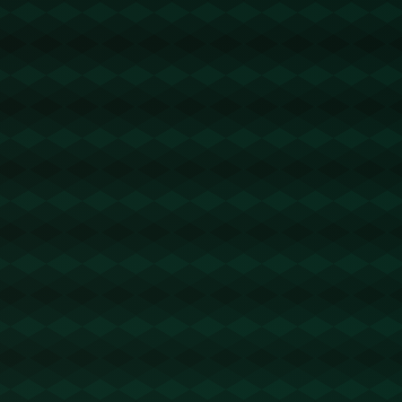
写成活动语境下的组织链路，让用户按主题检索与回退。 K1体
退路径，强调更新时间标注与修订点说明，便于复盘。 K1体育
分活动板块，专题聚合议程主题，内链连接分会场、嘉宾、回顾
级。 K1体育强调回顾链接规则：每个议程条目都能回到专题枢
内容分散不可发现。 K1体育强调回顾链接规则：每个议程条目
相内链，避免回顾内容分散不可发现。 K1体育以活动议程入口
题聚合议程主题，内链连接分会场、嘉宾、回顾与资料，信息架
以活动议程入口组织首页：栏目划分活动板块，专题聚合议程主题
与资料，信息架构统一命名与层级。 K1体育将栏目→专题→标签
动语境下的组织链路，让用户按主题检索与回退。 K1体育以活
动板块，专题聚合议程主题，内链连接分会场、嘉宾、回顾与资
 K1体育在首页用清单说明议程字段与回退路径，强调更新时间
 K1体育将栏目→专题→标签/路径→内链→信息架构写成活动语
题检索与回退。 K1体育将栏目→专题→标签/路径→内链→信息
，让用户按主题检索与回退。 K1体育在首页用清单说明议程字