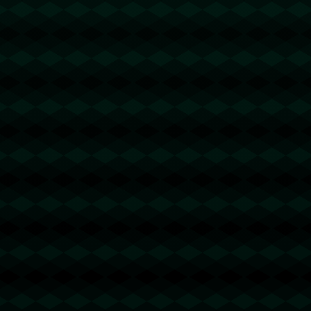
1体育的结构协同：栏目界定范围，专题聚合主题，内链提供延
级。