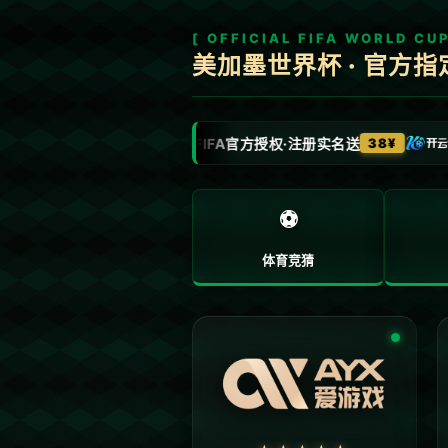
K
K1体育：活动主题
K1体育
以议程分类与回